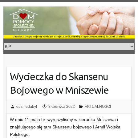
Skip
to
content
Wycieczka do Skansenu
Bojowego w Mniszewie
dpsniedabyl
8 czerwca 2022
AKTUALNOŚCI
W dniu 11 maja br. wyruszyliśmy w kierunku Mniszewa i
znajdującego się tam Skansenu bojowego I Armii Wojska
Polskiego.