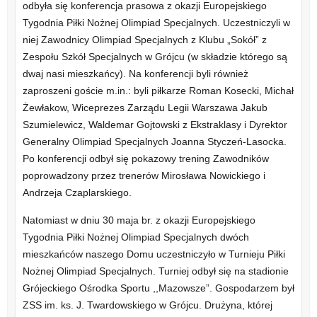
odbyła się konferencja prasowa z okazji Europejskiego
Tygodnia Piłki Nożnej Olimpiad Specjalnych. Uczestniczyli w
niej Zawodnicy Olimpiad Specjalnych z Klubu „Sokół” z
Zespołu Szkół Specjalnych w Grójcu (w składzie którego są
dwaj nasi mieszkańcy). Na konferencji byli również
zaproszeni goście m.in.: byli piłkarze Roman Kosecki, Michał
Żewłakow, Wiceprezes Zarządu Legii Warszawa Jakub
Szumielewicz, Waldemar Gojtowski z Ekstraklasy i Dyrektor
Generalny Olimpiad Specjalnych Joanna Styczeń-Lasocka.
Po konferencji odbył się pokazowy trening Zawodników
poprowadzony przez trenerów Mirosława Nowickiego i
Andrzeja Czaplarskiego.
Natomiast w dniu 30 maja br. z okazji Europejskiego
Tygodnia Piłki Nożnej Olimpiad Specjalnych dwóch
mieszkańców naszego Domu uczestniczyło w Turnieju Piłki
Nożnej Olimpiad Specjalnych. Turniej odbył się na stadionie
Grójeckiego Ośrodka Sportu ,,Mazowsze”. Gospodarzem był
ZSS im. ks. J. Twardowskiego w Grójcu. Drużyna, której