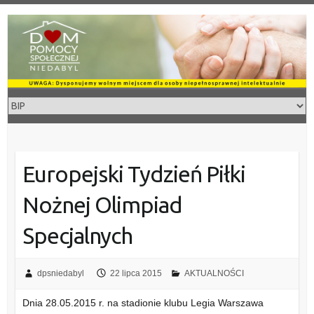
Skip
to
content
Europejski Tydzień Piłki
Nożnej Olimpiad
Specjalnych
dpsniedabyl
22 lipca 2015
AKTUALNOŚCI
Dnia 28.05.2015 r. na stadionie klubu Legia Warszawa