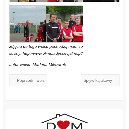
zdjęcia do tego wpisu pochodzą m.in. ze
strony: http://www.olimpiadyspecjalne.pl/
autor wpisu: Marlena Milczarek
←
Poprzedni wpis
Spływ kajakowy
→