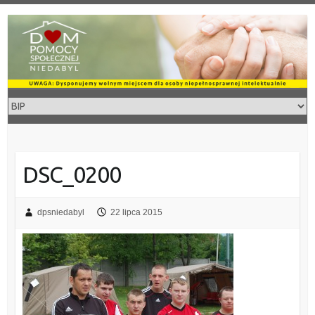
Skip
to
content
DSC_0200
dpsniedabyl
22 lipca 2015