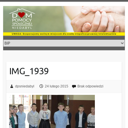
Skip
to
content
IMG_1939
dpsniedabyl
24 lutego 2015
Brak odpowiedzi