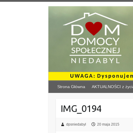
Skip
to
content
Strona Główna
AKTUALNOŚCI z życi
IMG_0194
dpsniedabyl
20 maja 2015