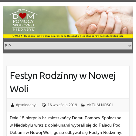
Skip
to
content
Festyn Rodzinny w Nowej
Woli
dpsniedabyl
16 września 2019
AKTUALNOŚCI
Dnia 15 sierpnia br. mieszkańcy Domu Pomocy Społecznej
w Niedabylu wraz z opiekunami wybrali się do Pałacu Pod
Dębami w Nowej Woli, gdzie odbywał się Festyn Rodzinny.