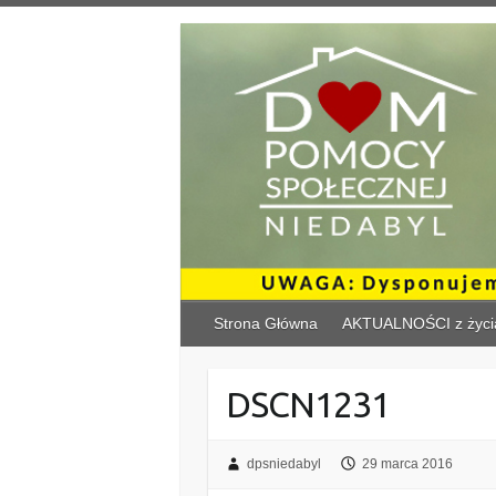
Skip
to
content
Strona Główna
AKTUALNOŚCI z życi
DSCN1231
dpsniedabyl
29 marca 2016