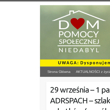
Skip
to
content
Strona Główna
AKTUALNOŚCI z życi
29 września – 1 p
ADRSPACH – szlak