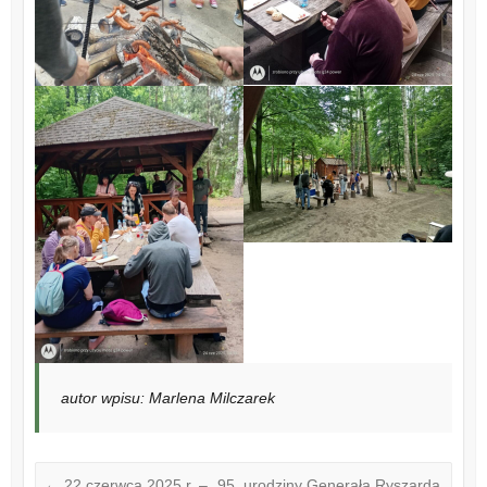
autor wpisu: Marlena Milczarek
←
22 czerwca 2025 r. – „95. urodziny Generała Ryszarda