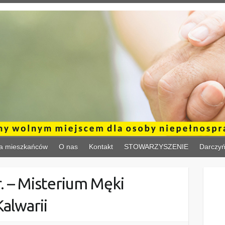
a mieszkańców
O nas
Kontakt
STOWARZYSZENIE
Darczy
r. – Misterium Męki
Kalwarii