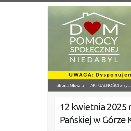
Skip
to
content
Strona Główna
AKTUALNOŚCI z życi
12 kwietnia 2025 
Pańskiej w Górze 